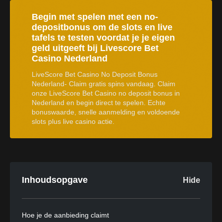
Begin met spelen met een no-
depositbonus om de slots en live
tafels te testen voordat je je eigen
geld uitgeeft bij Livescore Bet
Casino Nederland
LiveScore Bet Casino No Deposit Bonus
Nederland- Claim gratis spins vandaag. Claim
onze LiveScore Bet Casino no deposit bonus in
Nederland en begin direct te spelen. Echte
bonuswaarde, snelle aanmelding en voldoende
slots plus live casino actie.
Inhoudsopgave
Hide
Hoe je de aanbieding claimt