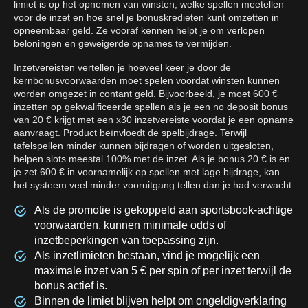
limiet is op het opnemen van winsten, welke spellen meetellen
voor de inzet en hoe snel je bonuskredieten kunt omzetten in
opneembaar geld. Ze vooraf kennen helpt je om verlopen
beloningen en geweigerde opnames te vermijden.
Inzetvereisten vertellen je hoeveel keer je door de
kernbonusvoorwaarden moet spelen voordat winsten kunnen
worden omgezet in contant geld. Bijvoorbeeld, je moet 600 €
inzetten op gekwalificeerde spellen als je een no deposit bonus
van 20 € krijgt met een x30 inzetvereiste voordat je een opname
aanvraagt. Product beïnvloedt de spelbijdrage. Terwijl
tafelspellen minder kunnen bijdragen of worden uitgesloten,
helpen slots meestal 100% met de inzet. Als je bonus 20 € is en
je zet 600 € in voornamelijk op spellen met lage bijdrage, kan
het systeem veel minder vooruitgang tellen dan je had verwacht.
Als de promotie is gekoppeld aan sportsbook-achtige
voorwaarden, kunnen minimale odds of
inzetbeperkingen van toepassing zijn.
Als inzetlimieten bestaan, vind je mogelijk een
maximale inzet van 5 € per spin of per inzet terwijl de
bonus actief is.
Binnen de limiet blijven helpt om ongeldigverklaring