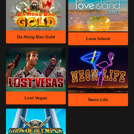
Da Hong Bao Gold
Love Island
Lost Vegas
Neon Life