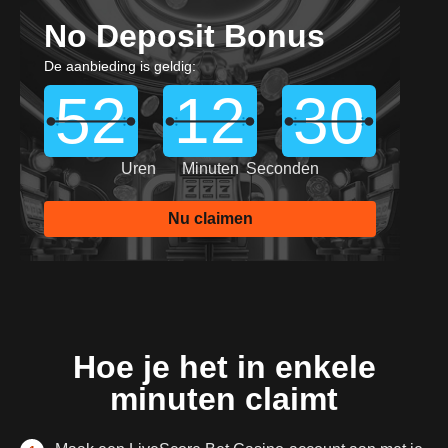
No Deposit Bonus
De aanbieding is geldig:
52
12
28
Uren
Minuten
Seconden
Nu claimen
Hoe je het in enkele
minuten claimt