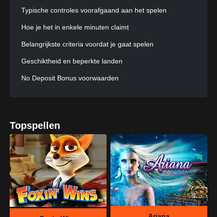
Typische controles voorafgaand aan het spelen
Hoe je het in enkele minuten claimt
Belangrijkste criteria voordat je gaat spelen
Geschiktheid en beperkte landen
No Deposit Bonus voorwaarden
Registreer en verifieer je Livescore Bet Casino-account
Snelle aanmelding in enkele stappen
Topspellen
Beste no deposit bonus slots en in aanmerking
komende casinospellen
Je eerste storting doen
Ariana