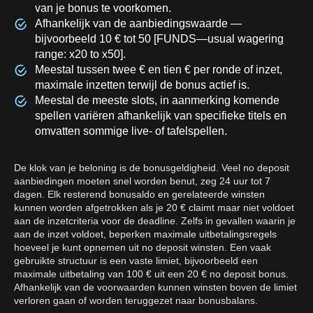
van je bonus te voorkomen.
Afhankelijk van de aanbiedingswaarde —
bijvoorbeeld 10 € tot 50 [FUNDS—usual wagering
range: x20 to x50].
Meestal tussen twee € en tien € per ronde of inzet,
maximale inzetten terwijl de bonus actief is.
Meestal de meeste slots, in aanmerking komende
spellen variëren afhankelijk van specifieke titels en
omvatten sommige live- of tafelspellen.
De klok van je beloning is de bonusgeldigheid. Veel no deposit
aanbiedingen moeten snel worden benut, zeg 24 uur tot 7
dagen. Elk resterend bonusaldo en gerelateerde winsten
kunnen worden afgetrokken als je 20 € claimt maar niet voldoet
aan de inzetcriteria voor de deadline. Zelfs in gevallen waarin je
aan de inzet voldoet, beperken maximale uitbetalingsregels
hoeveel je kunt opnemen uit no deposit winsten. Een vaak
gebruikte structuur is een vaste limiet, bijvoorbeeld een
maximale uitbetaling van 100 € uit een 20 € no deposit bonus.
Afhankelijk van de voorwaarden kunnen winsten boven de limiet
verloren gaan of worden teruggezet naar bonusbalans.