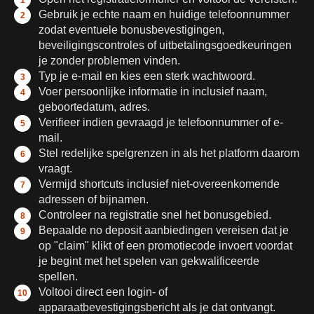
Gebruik je echte naam en huidige telefoonnummer
zodat eventuele bonusbevestigingen,
beveiligingscontroles of uitbetalingsgoedkeuringen
je zonder problemen vinden.
Typ je e-mail en kies een sterk wachtwoord.
Voer persoonlijke informatie in inclusief naam,
geboortedatum, adres.
Verifieer indien gevraagd je telefoonnummer of e-
mail.
Stel redelijke spelgrenzen in als het platform daarom
vraagt.
Vermijd shortcuts inclusief niet-overeenkomende
adressen of bijnamen.
Controleer na registratie snel het bonusgebied.
Bepaalde no deposit aanbiedingen vereisen dat je
op "claim" klikt of een promotiecode invoert voordat
je begint met het spelen van gekwalificeerde
spellen.
Voltooi direct een login- of
apparaatbevestigingsbericht als je dat ontvangt.