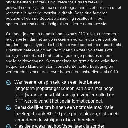
ondersteunen. Ontdek altijd welke titels daadwerkelijk
gekwalificeerd zijn, de maximale toegestane inzet per spin en of
winsten zijn beperkt voordat je draait. Deze drie factoren
bepalen of een no deposit aanbieding resulteert in een
opneembaar saldo of eindigt als een korte demo-sessie.
Wanneer je een no deposit bonus zoals €10 krijgt, concentreer
je op spellen die het saldo rekken en volatiliteit onder controle
houden. Top slottypes die het beste werken met no deposit geld.
Praktisch betekent dit het vermijden van zeer volatiele slots
tenzij je comfortabel bent met lange droge periodes en een
snelle saldoverlaging. Slots met lage tot gemiddelde volatiliteit-
frequentere kleine winsten, consistenter saldo-beweging en
verbeterde inzetcontrole over beperkt bonuskrediet zoals € 10.
Wanneer elke spin telt, kan een iets betere
langetermijnopbrengst komen van slots met hoge
RTP (waar ze beschikbaar zijn). Verifieer altijd de
RTP-versie vanuit het spelinformatiepaneel.
Gemakkelijker om binnen een normale maximale
inzetregel zoals €0. 50 per spin te blijven, slots met
veranderende winlijnen of inzetbereiken.
Kies titels waar het hoofdspel sterk is zonder