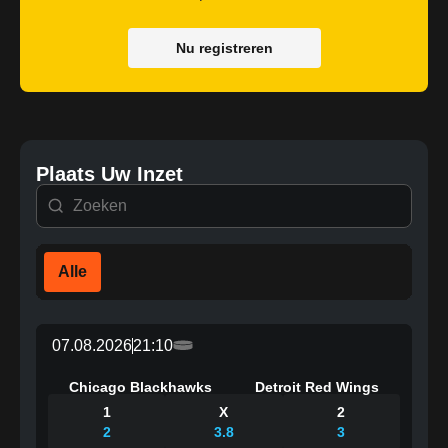
Nu registreren
Plaats Uw Inzet
Alle
07.08.2026
21:10
Chicago Blackhawks
Detroit Red Wings
1
X
2
2
3.8
3