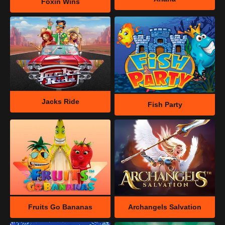
Foxin Wins
Jacks Ride
Fish Party
Fruits Go Bananas
Archangels Salvation