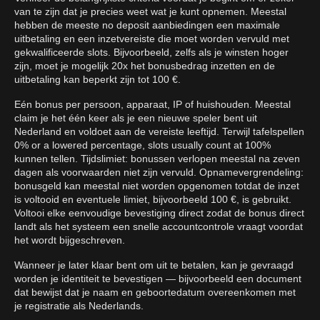
van te zijn dat je precies weet wat je kunt opnemen. Meestal
hebben de meeste no deposit aanbiedingen een maximale
uitbetaling en een inzetvereiste die moet worden vervuld met
gekwalificeerde slots. Bijvoorbeeld, zelfs als je winsten hoger
zijn, moet je mogelijk 20x het bonusbedrag inzetten en de
uitbetaling kan beperkt zijn tot 100 €.
Eén bonus per persoon, apparaat, IP of huishouden. Meestal
claim je het één keer als je een nieuwe speler bent uit
Nederland en voldoet aan de vereiste leeftijd. Terwijl tafelspellen
0% or a lowered percentage, slots usually count at 100%
kunnen tellen. Tijdslimiet: bonussen verlopen meestal na zeven
dagen als voorwaarden niet zijn vervuld. Opnamevergrendeling:
bonusgeld kan meestal niet worden opgenomen totdat de inzet
is voltooid en eventuele limiet, bijvoorbeeld 100 €, is gebruikt.
Voltooi elke eenvoudige bevestiging direct zodat de bonus direct
landt als het systeem een snelle accountcontrole vraagt voordat
het wordt bijgeschreven.
Wanneer je later klaar bent om uit te betalen, kan je gevraagd
worden je identiteit te bevestigen — bijvoorbeeld een document
dat bewijst dat je naam en geboortedatum overeenkomen met
je registratie als Nederlands.