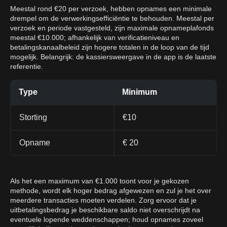
Meestal rond €20 per verzoek, hebben opnames een minimale
drempel om de verwerkingsefficiëntie te behouden. Meestal per
verzoek en periode vastgesteld, zijn maximale opnameplafonds
meestal €10.000; afhankelijk van verificatieniveau en
betalingskanaalbeleid zijn hogere totalen in de loop van de tijd
mogelijk. Belangrijk: de kassiersweergave in de app is de laatste
referentie.
Type
Minimum
Storting
€10
Opname
€ 20
Als het een maximum van €1.000 toont voor je gekozen
methode, wordt elk hoger bedrag afgewezen en zul je het over
meerdere transacties moeten verdelen. Zorg ervoor dat je
uitbetalingsbedrag je beschikbare saldo niet overschrijdt na
eventuele lopende weddenschappen; houd opnames zoveel