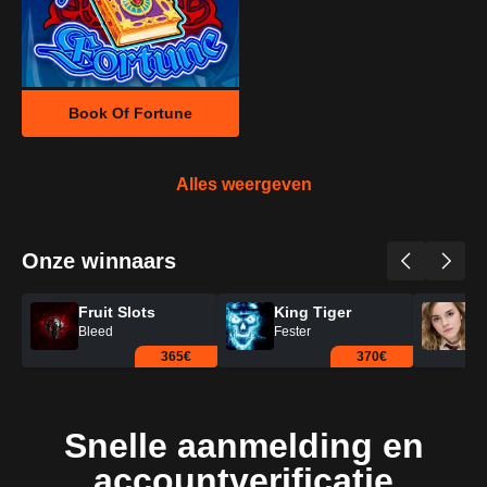
Book Of Fortune
Alles weergeven
Onze winnaars
Fruit Slots
King Tiger
Bl
Bleed
Fester
Ma
365€
370€
Snelle aanmelding en
accountverificatie