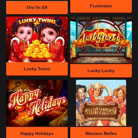
verantwoord gokken hulpmiddelen
Fruitinator
Orc Vs Elf
Lucky Twins
Lucky Lucky
Happy Holidays
Golden Fishtank