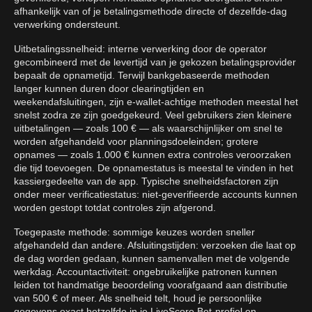
afhankelijk van of je betalingsmethode directe of dezelfde-dag
verwerking ondersteunt.
Uitbetalingssnelheid: interne verwerking door de operator
gecombineerd met de levertijd van je gekozen betalingsprovider
bepaalt de opnametijd. Terwijl bankgebaseerde methoden
langer kunnen duren door clearingtijden en
weekendafsluitingen, zijn e-wallet-achtige methoden meestal het
snelst zodra ze zijn goedgekeurd. Veel gebruikers zien kleinere
uitbetalingen — zoals 100 € — als waarschijnlijker om snel te
worden afgehandeld voor planningsdoeleinden; grotere
opnames — zoals 1.000 € kunnen extra controles veroorzaken
die tijd toevoegen. De opnamestatus is meestal te vinden in het
kassiergedeelte van de app. Typische snelheidsfactoren zijn
onder meer verificatiestatus: niet-geverifieerde accounts kunnen
worden gestopt totdat controles zijn afgerond.
Toegepaste methode: sommige keuzes worden sneller
afgehandeld dan andere. Afsluitingstijden: verzoeken die laat op
de dag worden gedaan, kunnen samenvallen met de volgende
werkdag. Accountactiviteit: ongebruikelijke patronen kunnen
leiden tot handmatige beoordeling voorafgaand aan distributie
van 500 € of meer. Als snelheid telt, houd je persoonlijke
gegevens exact hetzelfde in je LiveScore Bet-profiel en