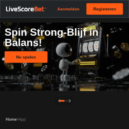
Aanmelden
Registreren
Spin Strong-Blijf in
Balans!
Nu spelen
Home
App