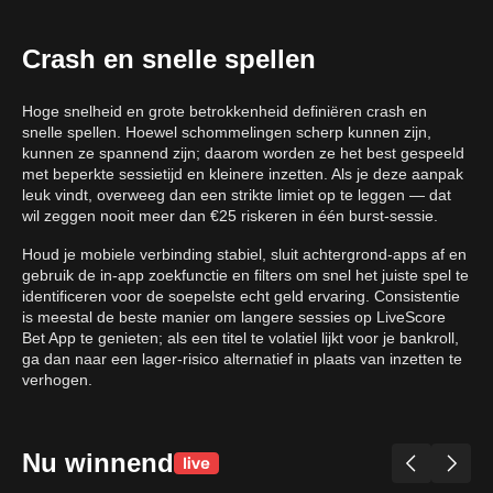
Crash en snelle spellen
Hoge snelheid en grote betrokkenheid definiëren crash en
snelle spellen. Hoewel schommelingen scherp kunnen zijn,
kunnen ze spannend zijn; daarom worden ze het best gespeeld
met beperkte sessietijd en kleinere inzetten. Als je deze aanpak
leuk vindt, overweeg dan een strikte limiet op te leggen — dat
wil zeggen nooit meer dan €25 riskeren in één burst-sessie.
Houd je mobiele verbinding stabiel, sluit achtergrond-apps af en
gebruik de in-app zoekfunctie en filters om snel het juiste spel te
identificeren voor de soepelste echt geld ervaring. Consistentie
is meestal de beste manier om langere sessies op LiveScore
Bet App te genieten; als een titel te volatiel lijkt voor je bankroll,
ga dan naar een lager-risico alternatief in plaats van inzetten te
verhogen.
Nu winnend