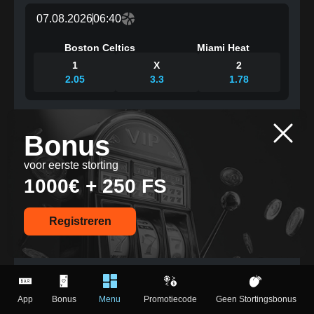
07.08.2026
06:40
Boston Celtics
Miami Heat
1
X
2
2.05
3.3
1.78
07.08.2026
10:10
Bonus
Netherlands
Croatia
voor eerste storting
1
X
2
1000€ + 250 FS
1.95
3.7
3.4
Registreren
1
2
3
4
Volgende
Meer weergeven
App
Bonus
Menu
Promotiecode
Geen Stortingsbonus