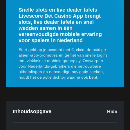
Snelle slots en live dealer tafels
Livescore Bet Casino App brengt
slots, live dealer tafels en snel
wedden samen in één
vereenvoudigde mobiele ervaring
voor spelers in Nederland
Stort geld op je account met €, claim de huidige
alleen-app-promoties en geniet van snelle logins
met vlekkeloze mobiele gameplay. Ontworpen
voor Nederlands-gebruikers die betrouwbare
uitbetalingen en eenvoudige navigatie zoeken,
houdt het de actie dichtbij waar je ook bent.
Inhoudsopgave
Hide