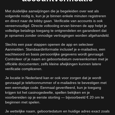
Met duidelijke aanwijzingen die je begeleiden over wat als
volgende nodig is, kun je je binnen enkele minuten registreren
en direct naar de lobby gaan. Verificatie van accounts is ook
vereenvoudigd. Directe voltooiing ervan binnen de app helpt je
volledige betalings toegang te ontgrendelen en garandeert dat
je opnames zonder onnodige vertragingen worden afgehandeld.
Slechts een paar stappen openen de app en selecteer
Aanmelden. Standaardinformatie inclusief je e-mailadres, een
wachtwoord en basis persoonlijke gegevens wordt gevraagd.
Controleer of je naam en geboortedatum overeenkomen met je
officiële documenten; zelfs kleine afwijkingen kunnen latere
verificatie compliceren.
Je locatie in Nederland kan er ook voor zorgen dat je wordt
gevraagd je telefoonnummer of e-mailadres te bevestigen met
een eenmalige code. Eenmaal geverifieerd, kun je toegang
krijgen tot het casinogedeelte, spellen bekijken en je
voorbereiden op je eerste storting — bijvoorbeeld € 20 om te
beginnen met spelen.
Je wettelijke naam, geboortedatum en huidige adres exact zoals