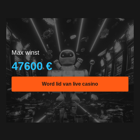
Max winst
47600 €
Word lid van live casino