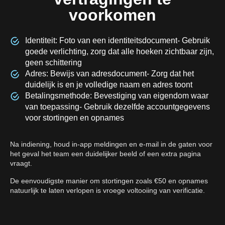
voorkomen
Identiteit: Foto van een identiteitsdocument- Gebruik
goede verlichting, zorg dat alle hoeken zichtbaar zijn,
geen schittering
Adres: Bewijs van adresdocument- Zorg dat het
duidelijk is en je volledige naam en adres toont
Betalingsmethode: Bevestiging van eigendom waar
van toepassing- Gebruik dezelfde accountgegevens
voor stortingen en opnames
Na indiening, houd in-app meldingen en e-mail in de gaten voor
het geval het team een duidelijker beeld of een extra pagina
vraagt.
De eenvoudigste manier om stortingen zoals €50 en opnames
natuurlijk te laten verlopen is vroege voltooiing van verificatie.