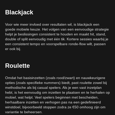
Blackjack
Voor wie meer invloed over resultaten wil, is blackjack een
goede mobiele keuze. Het volgen van een eenvoudige strategie
helpt je beslissingen consistent te houden en maakt hit, stand,
double of split eenvoudig met één tik. Kortere sessies waarbij je
een consistent tempo en voorspelbare ronde-flow wilt, passen
er ook bij.
Roulette
Omdat het basisinzetten (zoals rood/zwart) en nauwkeurigere
opties (zoals specifieke nummers) biedt, past roulette zowel bij
methodische als bij casual spelers. Als je een vast inzetplan
hebt, is het eenvoudig om inzetten te plaatsen en te herhalen op
mobiel, wat helpt. Veel spelers beginnen met bescheiden,
herhaalbare inzetten en verhogen pas na een gedefinieerd
winstdoel, bijvoorbeeld stoppen zodra ze €50 omhoog zijn om
variantie te beheersen.