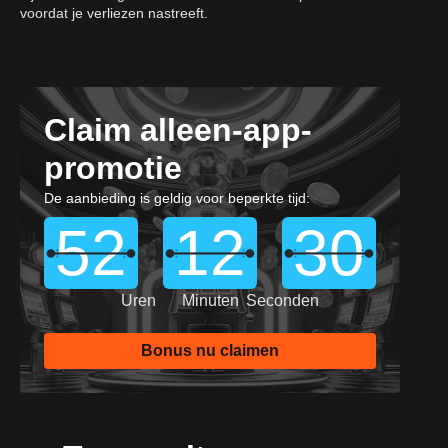
voordat je verliezen nastreeft.
Claim alleen-app-
promotie
De aanbieding is geldig voor beperkte tijd:
52
12
28
Uren
Minuten
Seconden
Bonus nu claimen