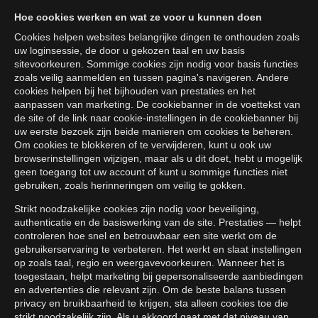
Hoe cookies werken en wat ze voor u kunnen doen
Cookies helpen websites belangrijke dingen te onthouden zoals
uw loginsessie, de door u gekozen taal en uw basis
sitevoorkeuren. Sommige cookies zijn nodig voor basis functies
zoals veilig aanmelden en tussen pagina's navigeren. Andere
cookies helpen bij het bijhouden van prestaties en het
aanpassen van marketing. De cookiebanner in de voettekst van
de site of de link naar cookie-instellingen in de cookiebanner bij
uw eerste bezoek zijn beide manieren om cookies te beheren.
Om cookies te blokkeren of te verwijderen, kunt u ook uw
browserinstellingen wijzigen, maar als u dit doet, hebt u mogelijk
geen toegang tot uw account of kunt u sommige functies niet
gebruiken, zoals herinneringen om veilig te gokken.
Strikt noodzakelijke cookies zijn nodig voor beveiliging,
authenticatie en de basiswerking van de site. Prestaties — helpt
controleren hoe snel en betrouwbaar een site werkt om de
gebruikerservaring te verbeteren. Het werkt en slaat instellingen
op zoals taal, regio en weergavevoorkeuren. Wanneer het is
toegestaan, helpt marketing bij gepersonaliseerde aanbiedingen
en advertenties die relevant zijn. Om de beste balans tussen
privacy en bruikbaarheid te krijgen, sta alleen cookies toe die
strikt noodzakelijk zijn. Als u akkoord gaat met dat niveau van