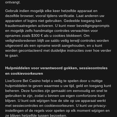
ontvangt.
Gebruik indien mogelijk elke keer hetzelfde apparaat en
dezelfde browser, vooral tijdens verificatie. Laat anderen uw
apparaten of logins niet gebruiken. Gedeelde toegang kan
fraudemaatregelen activeren. U kunt meer beveiligingsprompts
en mogelijk zelfs handmatige controles verwachten voor
opnames zoals $300 € als u cookies blokkeert. Om
veiligheidsredenen blijft uw saldo veilig terwijl controles worden
uitgevoerd als een opname wordt aangehouden, en u kunt
worden gecontacteerd met duidelijke instructies over hoe verder
te gaan.
Hulpmiddelen voor verantwoord gokken, sessiecontroles
en cookievoorkeuren
LiveScore Bet Casino helpt u veilig te spelen door u nuttige
hulpmiddelen te geven waarmee u uw tijd, geld en toegang kunt
beheren. Deze functies zijn gemaakt om eenvoudig en snel te
gebruiken te zijn, zodat u binnen uw eigen comfortzone kunt
blijven. U kunt ook wijzigen hoe de site op uw apparaat werkt
met sessiecontroles en cookievoorkeuren. U kunt uw privacy-
instellingen of de regels voor spelen op elk moment wijzigen en
ze blijven hetzelfde tussen bezoeken.