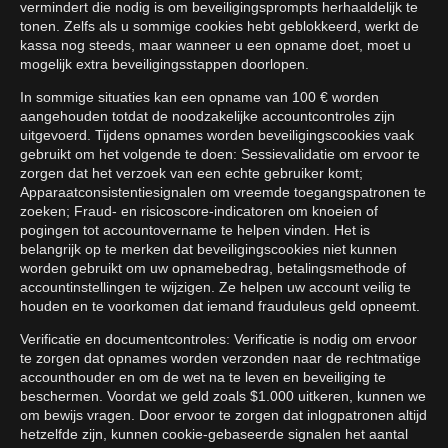
vermindert die nodig is om beveiligingsprompts herhaaldelijk te
tonen. Zelfs als u sommige cookies hebt geblokkeerd, werkt de
kassa nog steeds, maar wanneer u een opname doet, moet u
mogelijk extra beveiligingsstappen doorlopen.
In sommige situaties kan een opname van 100 € worden
aangehouden totdat de noodzakelijke accountcontroles zijn
uitgevoerd. Tijdens opnames worden beveiligingscookies vaak
gebruikt om het volgende te doen: Sessievalidatie om ervoor te
zorgen dat het verzoek van een echte gebruiker komt;
Apparaatconsistentiesignalen om vreemde toegangspatronen te
zoeken; Fraud- en risicoscore-indicatoren om knoeien of
pogingen tot accountovername te helpen vinden. Het is
belangrijk op te merken dat beveiligingscookies niet kunnen
worden gebruikt om uw opnamebedrag, betalingsmethode of
accountinstellingen te wijzigen. Ze helpen uw account veilig te
houden en te voorkomen dat iemand frauduleus geld opneemt.
Verificatie en documentcontroles: Verificatie is nodig om ervoor
te zorgen dat opnames worden verzonden naar de rechtmatige
accounthouder en om de wet na te leven en beveiliging te
beschermen. Voordat we geld zoals $1.000 uitkeren, kunnen we
om bewijs vragen. Door ervoor te zorgen dat inlogpatronen altijd
hetzelfde zijn, kunnen cookie-gebaseerde signalen het aantal