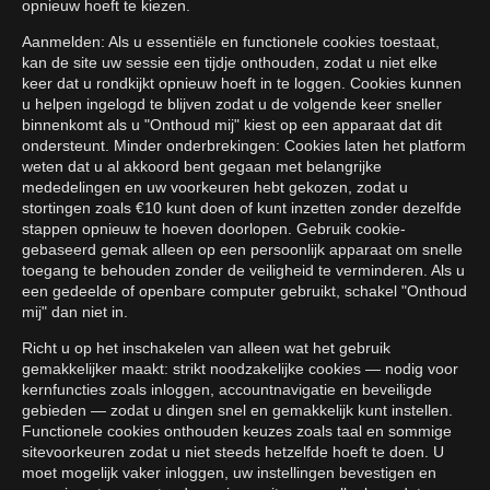
opnieuw hoeft te kiezen.
Aanmelden: Als u essentiële en functionele cookies toestaat,
kan de site uw sessie een tijdje onthouden, zodat u niet elke
keer dat u rondkijkt opnieuw hoeft in te loggen. Cookies kunnen
u helpen ingelogd te blijven zodat u de volgende keer sneller
binnenkomt als u "Onthoud mij" kiest op een apparaat dat dit
ondersteunt. Minder onderbrekingen: Cookies laten het platform
weten dat u al akkoord bent gegaan met belangrijke
mededelingen en uw voorkeuren hebt gekozen, zodat u
stortingen zoals €10 kunt doen of kunt inzetten zonder dezelfde
stappen opnieuw te hoeven doorlopen. Gebruik cookie-
gebaseerd gemak alleen op een persoonlijk apparaat om snelle
toegang te behouden zonder de veiligheid te verminderen. Als u
een gedeelde of openbare computer gebruikt, schakel "Onthoud
mij" dan niet in.
Richt u op het inschakelen van alleen wat het gebruik
gemakkelijker maakt: strikt noodzakelijke cookies — nodig voor
kernfuncties zoals inloggen, accountnavigatie en beveiligde
gebieden — zodat u dingen snel en gemakkelijk kunt instellen.
Functionele cookies onthouden keuzes zoals taal en sommige
sitevoorkeuren zodat u niet steeds hetzelfde hoeft te doen. U
moet mogelijk vaker inloggen, uw instellingen bevestigen en