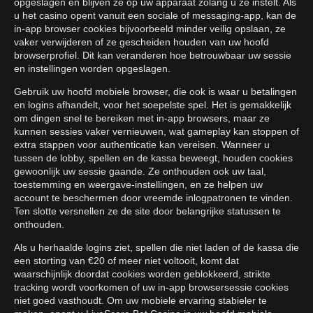
opgeslagen en blijven ze op uw apparaat zolang u ze instelt. Als
u het casino opent vanuit een sociale of messaging-app, kan de
in-app browser cookies bijvoorbeeld minder veilig opslaan, ze
vaker verwijderen of ze gescheiden houden van uw hoofd
browserprofiel. Dit kan veranderen hoe betrouwbaar uw sessie
en instellingen worden opgeslagen.
Gebruik uw hoofd mobiele browser, die ook is waar u betalingen
en logins afhandelt, voor het soepelste spel. Het is gemakkelijk
om dingen snel te bereiken met in-app browsers, maar ze
kunnen sessies vaker vernieuwen, wat gameplay kan stoppen of
extra stappen voor authenticatie kan vereisen. Wanneer u
tussen de lobby, spellen en de kassa beweegt, houden cookies
gewoonlijk uw sessie gaande. Ze onthouden ook uw taal,
toestemming en weergave-instellingen, en ze helpen uw
account te beschermen door vreemde inlogpatronen te vinden.
Ten slotte versnellen ze de site door belangrijke statussen te
onthouden.
Als u herhaalde logins ziet, spellen die niet laden of de kassa die
een storting van €20 of meer niet voltooit, komt dat
waarschijnlijk doordat cookies worden geblokkeerd, strikte
tracking wordt voorkomen of uw in-app browsersessie cookies
niet goed vasthoudt. Om uw mobiele ervaring stabieler te