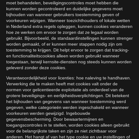
moet behandelen, beveiligingscontroles moet hebben die
kunnen worden gecontroleerd en duidelijke gegevens moet
bijhouden van wanneer gebruikers toestemming geven of
voorkeuren wijzigen. Wanneer toezichthouders of lokale wetten
in Nederland extra regels opleggen, kunnen cookies veranderen
hoe ze werken om ervoor te zorgen dat ze legaal worden
gebruikt. Bijvoorbeeld, de standaardinstellingen kunnen strenger
worden gemaakt, of er kunnen meer stappen nodig zijn om
toestemming te krijgen. Dit helpt ervoor te zorgen dat tracking-
en functionaliteitscookies alleen worden gebruikt wanneer
toegestaan, terwijl kernsite-diensten nog steeds kunnen worden
geleverd zonder deze cookies.
Verantwoordelijkheid voor licenties: hoe naleving te handhaven.
Verwerking die te maken heeft met cookies valt onder de
normen voor gelicentieerde exploitatie als onderdeel van de
grotere beveiligings- en eerlijkheidsverplichtingen. Dit betekent
het bijhouden van gegevens van wanneer toestemming werd
gegeven, welke categorieën werden ingeschakeld en wanneer
voorkeuren werden gewijzigd. Ingebouwde
gegevensbescherming. Door bewaartermijnen en
toegangscontroles in te stellen, worden cookies alleen gebruikt
voor de belangrijkste taken en zijn ze niet zichtbaar voor
anderen. Het hangt af van het type cookie en uw instellingen of