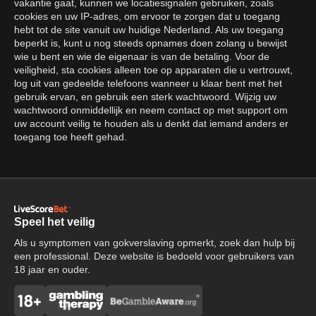
vakantie gaat, kunnen we locatiesignalen gebruiken, zoals
cookies en uw IP-adres, om ervoor te zorgen dat u toegang
hebt tot de site vanuit uw huidige Nederland. Als uw toegang
beperkt is, kunt u nog steeds opnames doen zolang u bewijst
wie u bent en wie de eigenaar is van de betaling. Voor de
veiligheid, sta cookies alleen toe op apparaten die u vertrouwt,
log uit van gedeelde telefoons wanneer u klaar bent met het
gebruik ervan, en gebruik een sterk wachtwoord. Wijzig uw
wachtwoord onmiddellijk en neem contact op met support om
uw account veilig te houden als u denkt dat iemand anders er
toegang toe heeft gehad.
Speel het veilig
Als u symptomen van gokverslaving opmerkt, zoek dan hulp bij
een professional. Deze website is bedoeld voor gebruikers van
18 jaar en ouder.