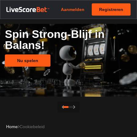
Aanmelden
Registreren
Spin Strong-Blijf in
Balans!
Nu spelen
Home
Cookiebeleid