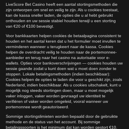
LiveScore Bet Casino heeft een aantal stortingsmethoden die
zijn ontworpen om snel en veilig te zijn. Als u cookies toestaat,
kan de kassa sneller laden, de opties die u al hebt gebruikt
onthouden en uw sessie stabiel houden terwijl u een storting
van €20 of €100 bevestigt.
Voor bankkaarten helpen cookies de betaalpagina consistent te
houden en het aantal keren dat u het formulier moet invullen te
verminderen wanneer u terugkeert naar de kassa. Cookies
helpen de overdracht veilig te houden naar de portemonnee-
aanbieder en terug naar het casino na autorisatie voor e-
wallets. Opties voor bankoverschrijvingen — cookies houden uw
sessie gaande zodat u kunt doen wat u moet doen zonder te
stoppen. Lokale betalingsmethoden (indien beschikbaar):
Cookies helpen de opties te laden die voor u geschikt zijn, zoals
Nederland, indien beschikbaar. Als u cookies uitschakelt, kunt u
mogelijk nog steeds stortingen doen, maar u moet mogelijk
vaker inloggen, vaker worden gevraagd uw identiteit te
verifiëren of vaker worden omgeleid, vooral wanneer uw
portemonnee wordt geautoriseerd.
Sommige stortingslimieten worden bepaald door de gebruikte
methode en de status van het account. Bij sommige
betalingssoorten is het minimum dat kan worden gestort €10,