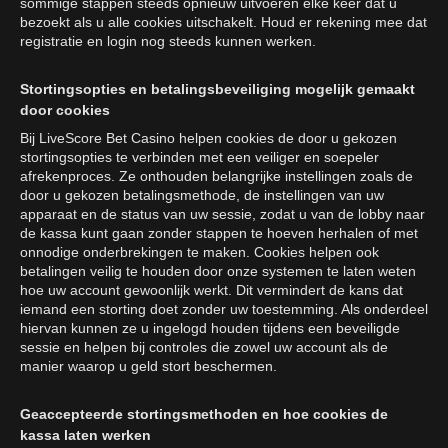
sommige stappen steeds opnieuw uitvoeren elke keer dat u
bezoekt als u alle cookies uitschakelt. Houd er rekening mee dat
registratie en login nog steeds kunnen werken.
Stortingsopties en betalingsbeveiliging mogelijk gemaakt
door cookies
Bij LiveScore Bet Casino helpen cookies de door u gekozen
stortingsopties te verbinden met een veiliger en soepeler
afrekenproces. Ze onthouden belangrijke instellingen zoals de
door u gekozen betalingsmethode, de instellingen van uw
apparaat en de status van uw sessie, zodat u van de lobby naar
de kassa kunt gaan zonder stappen te hoeven herhalen of met
onnodige onderbrekingen te maken. Cookies helpen ook
betalingen veilig te houden door onze systemen te laten weten
hoe uw account gewoonlijk werkt. Dit vermindert de kans dat
iemand een storting doet zonder uw toestemming. Als onderdeel
hiervan kunnen ze u ingelogd houden tijdens een beveiligde
sessie en helpen bij controles die zowel uw account als de
manier waarop u geld stort beschermen.
Geaccepteerde stortingsmethoden en hoe cookies de
kassa laten werken